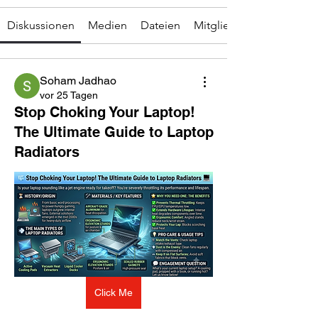
Diskussionen
Medien
Dateien
Mitglieder
Soham Jadhao
vor 25 Tagen
Stop Choking Your Laptop!
The Ultimate Guide to Laptop
Radiators
Click Me