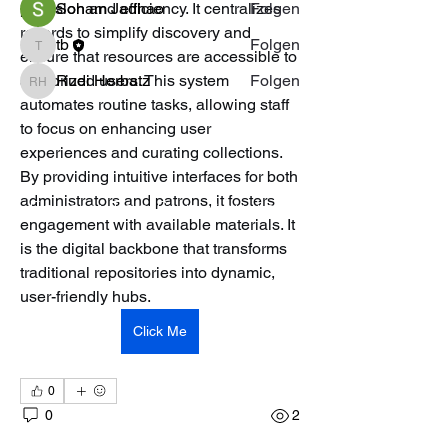
precision and efficiency. It centralizes 
Soham Jadhao
Folgen
records to simplify discovery and 
tb
Folgen
tb
ensure that resources are accessible to 
authorized users. This system 
Rudi Herbatz
Folgen
Rudi Herbatz
automates routine tasks, allowing staff 
Alle crossworker anzeigen (8)
to focus on enhancing user 
experiences and curating collections. 
By providing intuitive interfaces for both 
administrators and patrons, it fosters 
Follow The Sun Service
engagement with available materials. It 
is the digital backbone that transforms 
traditional repositories into dynamic, 
user-friendly hubs.
Click Me
0
0
2