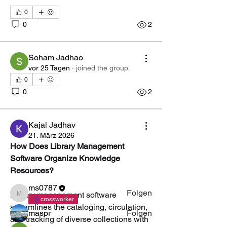
0
0
2
Soham Jadhao
vor 25 Tagen
·
joined the group.
0
0
2
Info
Willkommen in der Gruppe! Hier
Kajal Jadhav
können sich Mitglieder austau
...
21. März 2026
Weiterlesen
How Does Library Management 
Software Organize Knowledge 
Resources?
crossworker
ms0787
Folgen
Library management software 
ms0787
crossworker
streamlines the cataloging, circulation, 
maspr
Folgen
and tracking of diverse collections with 