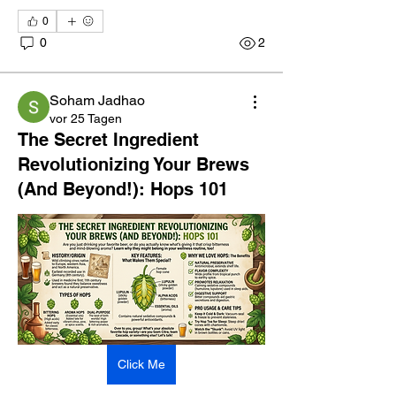
0
0
2
Soham Jadhao
vor 25 Tagen
The Secret Ingredient
Revolutionizing Your Brews
(And Beyond!): Hops 101
Click Me