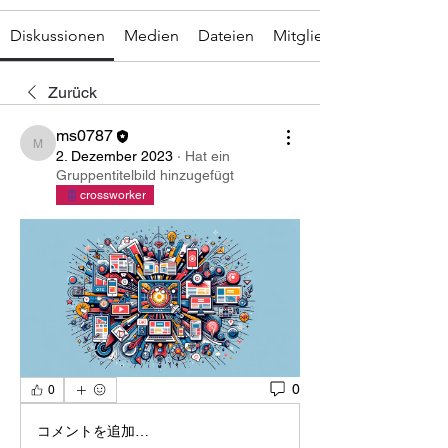
Diskussionen
Medien
Dateien
Mitglieder
Zurück
ms0787
ms0787
2. Dezember 2023
·
Hat ein
Gruppentitelbild hinzugefügt
crossworker
0
0
コメントを追加…