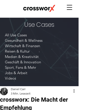
Use Cases
All Use Cases
Gesundheit & Wellness
Wirtschaft & Finanzen
Reisen & Kultur
Medien & Kreativität
Geschäft & Innovation
Sport, Fans & Mehr
Jobs & Arbeit
Videos
Daniel Carr
3 Min. Lesezeit
crossworx: Die Macht der
Empfehlung