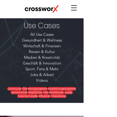
Use Cases
All Use Cases
Gesundheit & Wellness
Wirtschaft & Finanzen
Reisen & Kultur
Medien & Kreativität
Geschäft & Innovation
Sport, Fans & Mehr
Jobs & Arbeit
Videos
Community
Club
Bonusprogramm
Empfehlungsprogramm
Gemeinschaft
Empfehlung
Fans
Einzelhandel
Loyalty
Customer Loyalty
Influencer
Finanzierung